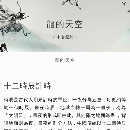
龍的天空
< 中文原創 >
龍的天空
十二時辰計時
時辰是古代人用來計時的單位。一夜分為五更，每更約等
於一個時辰。晝夜時辰，地球自轉一周為一晝夜，稱為
「太陽日」，晝夜的形成即由此。其向陽之地面為晝 ，背
陽地面則為夜。晝夜的劃分方法，中國傳統以十二個時辰