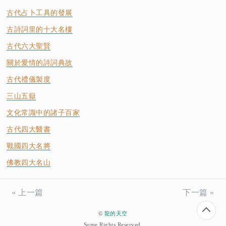
古代占卜工具的發展
古詩詞里的十大名樓
古代六大聖賢
關於愛情的詩詞典故
古代禮儀製度
三山五嶽
文化常識中的諸子百家
古代四大醫書
戰國四大名將
佛教四大名山
« 上一篇
下一篇 »
©
龍的天空
Some Rights Reserved.