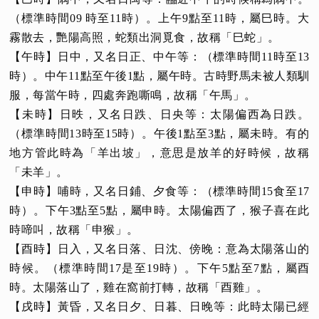
（標準時間09 時至11時）。上午9點至11時，屬巳時。大
霧散去，艷陽高照，蛇類出洞覓食，故稱「巳蛇」。
【午時】日中，又名日正、中午等：（標準時間11時至13
時）。中午11點至午後1點，屬午時。古時野馬未被人類馴
服，每當午時，四處奔跑嘶鳴，故稱「午馬」。
【未時】日昳，又名日跌、日央等：太陽偏西為日跌。
（標準時間13時至15時）。午後1點至3點，屬未時。有的
地方管此時為「羊出坡」，意思是放羊的好時候，故稱
「未羊」。
【申時】哺時，又名日鋪、夕食等：（標準時間15食至17
時）。下午3點至5點，屬申時。太陽偏西了，猴子喜在此
時啼叫，故稱「申猴」。
【酉時】日入，又名日落、日沈、傍晚：意為太陽落山的
時候。（標準時間17是至19時）。下午5點至7點，屬酉
時。太陽落山了，雞在窩前打轉，故稱「酉雞」。
【戌時】黃昏，又名日夕、日暮、日晚等：此時太陽已經