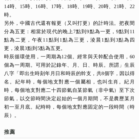
14時、15時、16時、17時、18時、19時、20時、21時、22
時。
另外，中國古代還有報更（又叫打更）的計時法。把夜間
分為五更：相當於現代的晚上7點到9點為一更，9點到11
點為二更，午夜11點到1點為三更，淩晨1點到3點為四
更，淩晨3點到5點為五更。
時辰循環使用，一周期為12個。經常與天幹配合使用，60
個為一周期。可用於記錄年、月、日、時辰。所謂」生辰
八字「即出生時刻年月日和時辰的幹支，共8個字，因以得
名。紀年時，每個地支對應一個屬相，也叫生肖。紀月
時，每個地支對應二十四節氣自某節氣（非中氣）至下次
節氣，以交節時間決定起始的一個月期間，不是農歷某月
初一至月底。紀時時，每個地支對應固定的一段時間（時
辰）。
推薦