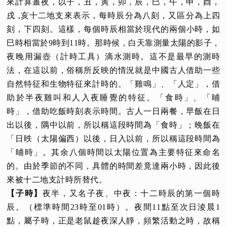
來計算晝夜，以子，丑，寅，卯，辰，巳，午，申，酉，
戌 ,亥十二地支來表示，每時辰分為八刻，又區分為上四
刻，下四刻。這樣，每個
時辰
相當於現代的兩個小時，如
巳時相當於9時到11時。那時候，白天靠測量太陽的影子，
夜晚用漏壺（計時工具）滴水測時。這不是最早的測時
法，在這以前，俗稱所反映的情況就是中國古人借助一些
自然特征和生物特征來計時的。「雞鳴」、「人定」，借
助於半夜雞叫和人入夜睡覺的特征。「食時」、「晡
時」，借助吃飯時刻表示時間。古人一日兩餐，早飯在日
出以後，隅中以前，所以稱這段時間為「食時」；晚飯在
「日昳（太陽偏西）以後，日入以前，所以稱這段時間為
「晡時」。其余八個時間以太陽位置為主要特征來命名
的。由於季節的不同，具體的時間差竟達兩小時，因此後
來被十二地支計時所替代。
【子時】
夜半，又名子夜、中夜：十二時辰的第一個時
辰。（標準時間23時至01時）。夜間11點至次日淩晨1
點，屬子時，正是老鼠趁夜深人靜，頻繁活動之時，故稱