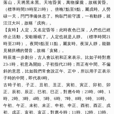
落山，天將黑未黑。天地昏黃，萬物朦朧，故稱黃昏。
（標準時間19時至21時）。傍晚7點至9點，屬戌時。人勞
碌一天，閂門準備休息了。狗臥門前守護，一有動靜，就
汪汪大叫，故稱「戌狗」。
【亥時】人定，又名定昏等：此時夜色已深，人們也已經
停止活動，安歇睡眠了。人定也就是人靜。（標準時間21
時至23時）。夜間9點至11點，屬亥時。夜深人靜，能聽
見豬拱槽的聲音，故稱「亥豬」。
時辰進一步劃分，古人會以初和正來表示。比如子時對應
23-1時，初意為開始，子初指代23時；而正有中間、不偏
斜的意思，比如我們常會說正午、正中，所以用子正表示
子時的中間，即代表0時。
古時子初、子正、丑初、丑正、寅初、寅正、卯初、卯
正、辰初、辰正、巳初、巳正，對應今時：23時、0時、1
時、2時、3時、4時、5時、6時、7時、8時、9時、10時。
午初、午正、未初、未正、申初、申正、酉初、酉正、戌
初、戌正、亥初、亥正，對應今時：11時、12時、13時、