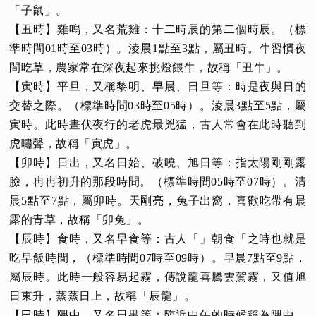
「子鼠」。
【丑時】雞鳴，又名荒雞：十二時辰的第二個時辰。（標
準時間01時至03時）。淩晨1點至3點，屬丑時。牛習慣夜
間吃草，農家常在深夜起來挑燈餵牛，故稱「丑牛」。
【寅時】平旦，又稱黎明、早晨、日旦等：時是夜與日的
交替之際。（標準時間03時至05時）。淩晨3點至5點，屬
寅時。此時晝伏夜行的老虎最兇猛，古人常會在此時聽到
虎嘯聲，故稱「寅虎」。
【卯時】日出，又名日始、破曉、旭日等：指太陽剛剛露
臉，冉冉初升的那段時間。（標準時間05時至07時）。清
晨5點至7點，屬卯時。天剛亮，兔子出窩，喜歡吃帶有晨
露的青草，故稱「卯兔」。
【辰時】食時，又名早食等：古人「」朝食「之時也就是
吃早飯時間，（標準時間07時至09時）。早晨7點至9點，
屬辰時。此時一般容易起霧，傳說龍喜騰雲駕霧，又值旭
日東升，蒸蒸日上，故稱「辰龍」。
【巳時】隅中，又名日禺等：臨近中午的時候稱為隅中。